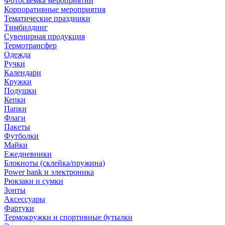
Фотосъемка мероприятий
Корпоративные мероприятия
Тематические праздники
Тимбилдинг
Сувенирная продукция
Термотрансфер
Одежда
Ручки
Календари
Кружки
Подушки
Кепки
Папки
Флаги
Пакеты
Футболки
Майки
Ежедневники
Блокноты (склейка/пружина)
Power bank и электроника
Рюкзаки и сумки
Зонты
Аксессуары
Фартуки
Термокружки и спортивные бутылки