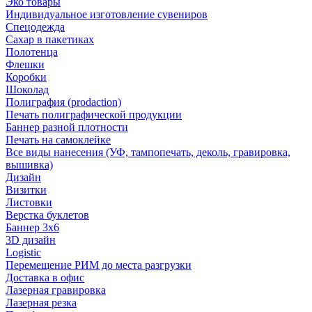
Эко товары
Индивидуальное изготовление сувениров
Спецодежда
Сахар в пакетиках
Полотенца
Флешки
Коробки
Шоколад
Полиграфия (prodaction)
Печать полиграфической продукции
Баннер разной плотности
Печать на самоклейке
Все виды нанесения (УФ, тампопечать, деколь, гравировка,
вышивка)
Дизайн
Визитки
Листовки
Верстка буклетов
Баннер 3х6
3D дизайн
Logistic
Перемещение РИМ до места разгрузки
Доставка в офис
Лазерная гравировка
Лазерная резка