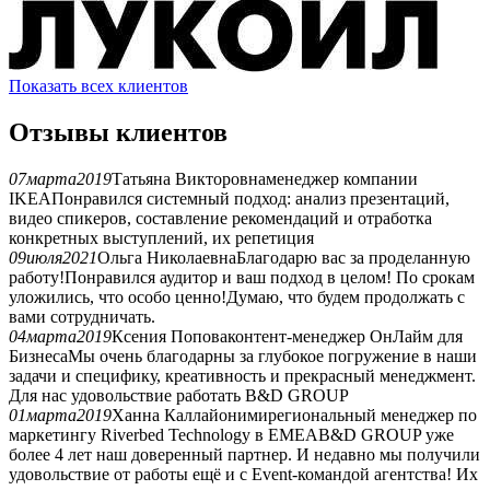
Показать всех клиентов
Отзывы клиентов
07
марта
2019
Татьяна Викторовна
менеджер компании
IKEA
Понравился системный подход: анализ презентаций,
видео спикеров, составление рекомендаций и отработка
конкретных выступлений, их репетиция
09
июля
2021
Ольга Николаевна
Благодарю вас за проделанную
работу!Понравился аудитор и ваш подход в целом! По срокам
уложились, что особо ценно!Думаю, что будем продолжать с
вами сотрудничать.
04
марта
2019
Ксения Попова
контент-менеджер ОнЛайм для
Бизнеса
Мы очень благодарны за глубокое погружение в наши
задачи и специфику, креативность и прекрасный менеджмент.
Для нас удовольствие работать B&D GROUP
01
марта
2019
Ханна Каллайоними
региональный менеджер по
маркетингу Riverbed Technology в EMEA
B&D GROUP уже
более 4 лет наш доверенный партнер. И недавно мы получили
удовольствие от работы ещё и с Event-командой агентства! Их