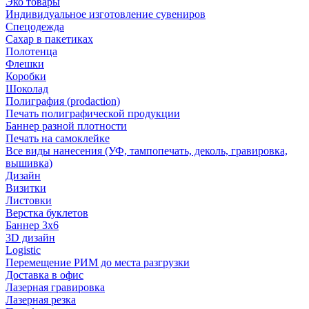
Эко товары
Индивидуальное изготовление сувениров
Спецодежда
Сахар в пакетиках
Полотенца
Флешки
Коробки
Шоколад
Полиграфия (prodaction)
Печать полиграфической продукции
Баннер разной плотности
Печать на самоклейке
Все виды нанесения (УФ, тампопечать, деколь, гравировка,
вышивка)
Дизайн
Визитки
Листовки
Верстка буклетов
Баннер 3х6
3D дизайн
Logistic
Перемещение РИМ до места разгрузки
Доставка в офис
Лазерная гравировка
Лазерная резка