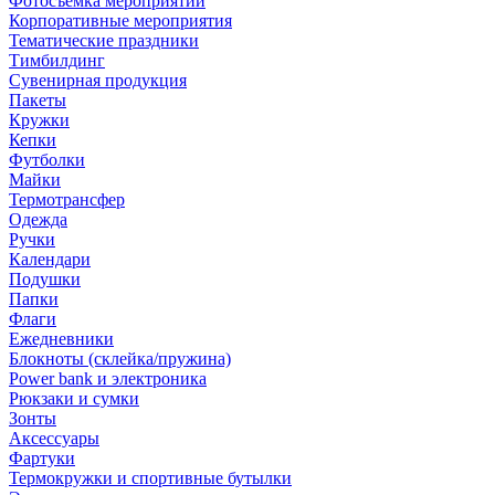
Фотосъемка мероприятий
Корпоративные мероприятия
Тематические праздники
Тимбилдинг
Сувенирная продукция
Пакеты
Кружки
Кепки
Футболки
Майки
Термотрансфер
Одежда
Ручки
Календари
Подушки
Папки
Флаги
Ежедневники
Блокноты (склейка/пружина)
Power bank и электроника
Рюкзаки и сумки
Зонты
Аксессуары
Фартуки
Термокружки и спортивные бутылки