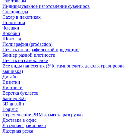
Эко товары
Индивидуальное изготовление сувениров
Спецодежда
Сахар в пакетиках
Полотенца
Флешки
Коробки
Шоколад
Полиграфия (prodaction)
Печать полиграфической продукции
Баннер разной плотности
Печать на самоклейке
Все виды нанесения (УФ, тампопечать, деколь, гравировка,
вышивка)
Дизайн
Визитки
Листовки
Верстка буклетов
Баннер 3х6
3D дизайн
Logistic
Перемещение РИМ до места разгрузки
Доставка в офис
Лазерная гравировка
Лазерная резка