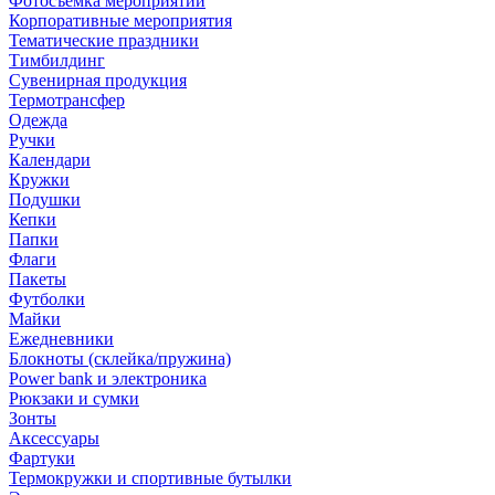
Фотосъемка мероприятий
Корпоративные мероприятия
Тематические праздники
Тимбилдинг
Сувенирная продукция
Термотрансфер
Одежда
Ручки
Календари
Кружки
Подушки
Кепки
Папки
Флаги
Пакеты
Футболки
Майки
Ежедневники
Блокноты (склейка/пружина)
Power bank и электроника
Рюкзаки и сумки
Зонты
Аксессуары
Фартуки
Термокружки и спортивные бутылки