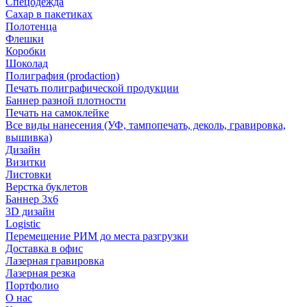
Спецодежда
Сахар в пакетиках
Полотенца
Флешки
Коробки
Шоколад
Полиграфия (prodaction)
Печать полиграфической продукции
Баннер разной плотности
Печать на самоклейке
Все виды нанесения (УФ, тампопечать, деколь, гравировка,
вышивка)
Дизайн
Визитки
Листовки
Верстка буклетов
Баннер 3х6
3D дизайн
Logistic
Перемещение РИМ до места разгрузки
Доставка в офис
Лазерная гравировка
Лазерная резка
Портфолио
О нас