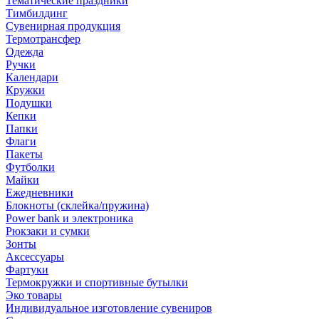
Тематические праздники
Тимбилдинг
Сувенирная продукция
Термотрансфер
Одежда
Ручки
Календари
Кружки
Подушки
Кепки
Папки
Флаги
Пакеты
Футболки
Майки
Ежедневники
Блокноты (склейка/пружина)
Power bank и электроника
Рюкзаки и сумки
Зонты
Аксессуары
Фартуки
Термокружки и спортивные бутылки
Эко товары
Индивидуальное изготовление сувениров